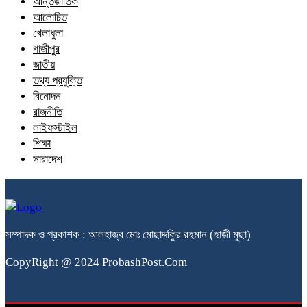
আন্তর্জাতিক
আলোচিত
খেলাধুলা
গাজীপুর
জাতীয়
তথ্য প্রযুক্তি
বিনোদন
রাজনীতি
লাইফস্টাইল
শিক্ষা
সারাদেশ
সম্পাদক ও প্রকাশক : আলহাজ্ব মোঃ মোছাদ্দকিুর রহমান (হাজী মুছা)
CopyRight @ 2024 ProbashPost.Com