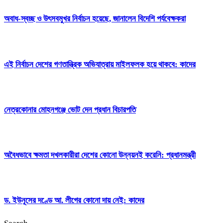
অবাধ-স্বচ্ছ ও উৎসবমুখর নির্বাচন হয়েছে, জানালেন বিদেশি পর্যবেক্ষকরা
এই নির্বাচন দেশের গণতান্ত্রিক অভিযাত্রায় মাইলফলক হয়ে থাকবে: কাদের
নেত্রকোনার মোহনগঞ্জে ভোট দেন প্রধান বিচারপতি
অবৈধভাবে ক্ষমতা দখলকারীরা দেশের কোনো উন্নয়নই করেনি: প্রধানমন্ত্রী
ড. ইউনূসের দণ্ডে আ. লীগের কোনো দায় নেই: কাদের