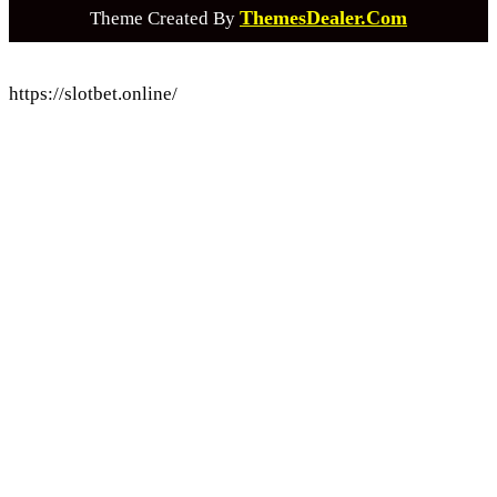
ThemesDealer.Com
Theme Created By
https://slotbet.online/