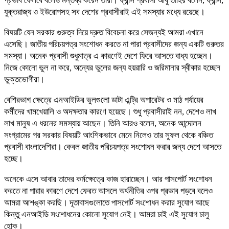
প্রভাব ফেলবে বলেও মন্তব্য করেন তারা। ফ্রান্স প্রবাসী আবু তাহির বলেন, ফ্রান্স,
যুক্তরাজ্য ও ইউরোপসহ সব দেশের প্রবাসীরাই এই সমস্যার মধ্যে রয়েছে।
বিষয়টি যেন সরকার গুরুত্ব দিয়ে দ্রুত বিবেচনা করে সেজন্যই আমরা এখানে
এসেছি। জাতীয় পরিচয়পত্র সংশোধন করতে না পারা প্রবাসীদের জন্য একটি গুরুতর
সমস্যা। অনেক প্রবাসী শুধুমাত্র এ কারণেই দেশে ফিরে আসতে বাধ্য হচ্ছেন।
নিজে কোনো ভুল না করে, অন্যের ভুলের জন্য হয়রারি ও জরিমানার স্বীকার হচ্ছেন
ভুক্তভোগীরা।
বেশিরভাগ ক্ষেত্রে এনআইডির ভুলগুলো ডাটা এন্ট্রি অপারেটর ও মাঠ পর্যায়ের
কর্মীদের খামখেয়ালি ও অদক্ষতার কারণে হয়েছে। শুধু প্রবাসীরাই নন, দেশেও লাখ
লাখ মানুষ এ ধরনের সমস্যায় আছেন। তিনি আরও বলেন, অনেক আন্দোলন
সংগ্রামের পর সরকার বিষয়টি আংশিকভাবে মেনে নিলেও তার সুফল থেকে বঞ্চিত
প্রবাসী বাংলাদেশিরা। কেবল জাতীয় পরিচয়পত্র সংশোধন করার জন্য দেশে আসতে
হচ্ছে।
অনেকে এসে আবার তাদের কর্মক্ষেত্রে কাজ হারাচ্ছেন। আর পাসপোর্ট সংশোধন
করতে না পারার কারণে দেশে ফেরত আসলে অর্থনীতির ওপর প্রভাব পড়বে বলেও
আমরা আশঙ্কা করছি। দূতাবাসগুলোতে পাসপোর্ট সংশোধন করার সুযোগ আছে
কিন্তু এনআইডি সংশোধনের কোনো সুযোগ নেই। আমরা চাই এই সুযোগ চালু
হোক।